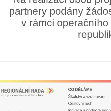
partnery podány žádos
v rámci operačního
republi
CO DĚLÁME
Školství a vzdělávání
Cestovní ruch
Inovace a podpora podn