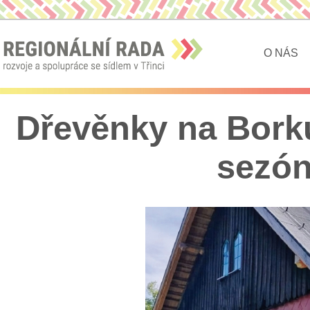
O NÁS
Dřevěnky na Borku
sezón