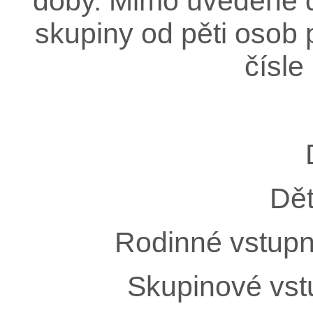
doby. Mimo uvedené d
skupiny od pěti osob 
čísle
Dět
Rodinné vstupné
Skupinové vst